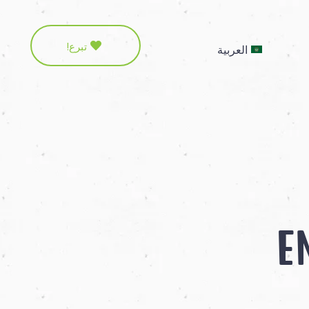
تبرع!
العربية