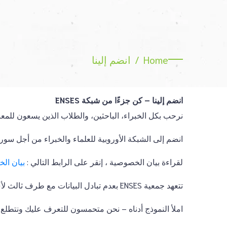
Home
انضم إلينا
انضم إلينا – كن جزءًا من شبكة ENSES
نرحب بكل الخبراء، الباحثين، والطلاب الذين يسعون للمعر
انضم إلى الشبكة الأوروبية للعلماء والخبراء من أجل سوريا (ENSES)، وكن جزءًا من مهمتنا لتعزيز البحث، التعاون، والابتكار عبر ا
لقراءة بيان الخصوصية ، إنقر على الرابط التالي :
بيان ال
تتعهد جمعية ENSES بعدم تبادل البيانات مع طرف ثالث لأي سبب كان بدون موافقة العضو المعني,
املأ النموذج أدناه – نحن متحمسون للتعرف عليك ونتطلع إ